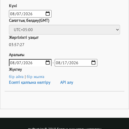
Күні
Сағаттық белдеу(GMT)
Жергілікті уақыт
03:57:28
Аралығы
-
Жүктеу
бір айға
|
бір жылға
Есепті қалпына келтіру
API алу
muftyat.kz
© 2019 Барлық құқықтары қорғалған