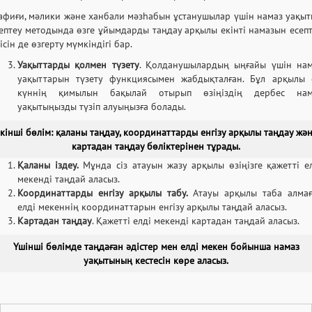
фиғи, мәлики және ханбали мәзһабын ұстанушылар үшін намаз уақы
ептеу методында өзге ұйымдарды таңдау арқылы екінті намазын есеп
ісін де өзгерту мүмкіндігі бар.
Уақыттарды қолмен түзету
. Қолданушылардың ыңғайы үшін нам
уақыттарын түзету функциясымен жабдықталған. Бұл арқылы 
күннің қимылын бақылай отырып өзіңіздің дербес нам
уақытыңызды түзіп алуыңызға болады.
кінші бөлім: қаланы таңдау, координаттарды енгізу арқылы таңдау жә
картадан таңдау бөліктерінен тұрады.
Қаланы іздеу.
Мұнда сіз атауын жазу арқылы өзіңізге қажетті е
мекенді таңдай аласыз.
Координаттарды енгізу арқылы табу.
Атауы арқылы таба алма
елді мекеннің координаттарын енгізу арқылы таңдай аласыз.
Картадан таңдау
. Қажетті елді мекенді картадан таңдай аласыз.
Үшінші бөлімде таңдаған әдістер мен елді мекен бойынша намаз
уақытының кестесін көре аласыз.