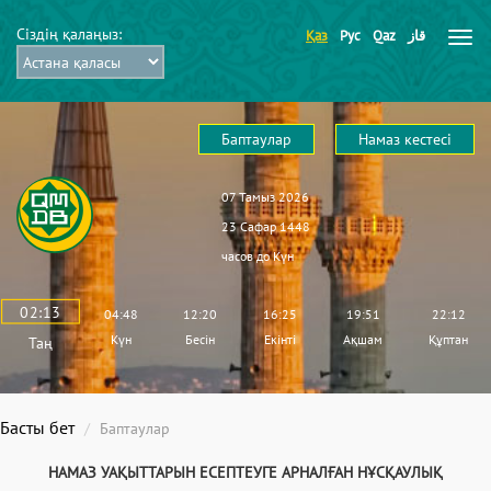
Сіздің қалаңыз:
Қаз
Рус
Qaz
قاز
Баптаулар
Намаз кестесі
07 Тамыз 2026
23 Сафар 1448
часов до
Күн
02:13
04:48
12:20
16:25
19:51
22:12
Күн
Бесін
Екінті
Ақшам
Құптан
Таң
Басты бет
Баптаулар
НАМАЗ УАҚЫТТАРЫН ЕСЕПТЕУГЕ АРНАЛҒАН НҰСҚАУЛЫҚ