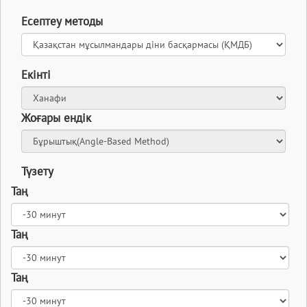
Есептеу методы
Екінті
Жоғары ендік
Түзету
Таң
Таң
Таң