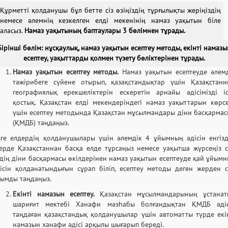
Құрметті қолданушы бұл бетте сіз өзіңіздің тұрғылықты жеріңіздің
немесе әлемнің кезкелген елді мекенінің намаз уақытын біле
аласыз.
Намаз уақытының баптаулары 3 бөлімнен тұрады.
Бірінші бөлім: нұсқаулық, намаз уақытын есептеу методы, екінті намазы
есептеу, уақыттарды қолмен түзету бөліктерінен тұрады.
Намаз уақытын есептеу методы.
Намаз уақытын есептеуде әлем
тәжірибеге сүйене отырып, қазақстандықтар үшін Қазақстан
географиялық ерекшеліктерін ескеретін арнайы әдісімізді і
қостық. Қазақстан елді мекендеріндегі намаз уақыттарын көрс
үшін есептеу методында Қазақстан мұсылмандары діни басқарма
(ҚМДБ) таңдаңыз.
ге елдердің қолданушылары үшін әлемдік 4 ұйымның әдісін енгізд
ерде Қазақстаннан басқа елде тұрсаңыз немесе уақытша жүрсеңіз 
дің діни басқармасы өкілдерінен намаз уақытын есептеуде қай ұйым
ісін қолданатындығын сұрап біліп, есептеу методы деген жерден 
йымды таңдаңыз.
Екінті намазын есептеу.
Қазақстан мұсылмандарының ұстанат
шариғит мектебі Ханафи мәзһабы болғандықтан ҚМДБ әдіс
таңдаған қазақстандық қолданушылар үшін автоматты түрде екі
намазын ханафи әдісі арқылы шығарып береді.