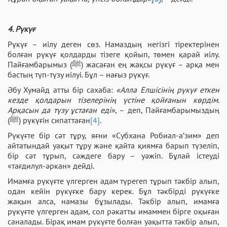
4. Рүкүғ
Рүкүғ – иілу деген сөз. Намаздың негізгі тіректерінен
болған рүкүғ қолдарды тізеге қойып, төмен қарай иілу.
Пайғамбарымыз (ﷺ) жасаған ең жақсы рүкүғ – арқа мен
бастың түп-түзу иілуі. Бұл – нағыз рүкүғ.
Әбу Хумайд атты бір сахаба:
«Алла Елшісінің рүкүғ еткен
кезде қолдарын тізелерінің үстіне қойғанын көрдім.
Арқасын да түзу ұстаған еді»
, – деп, Пайғамбарымыздың
(ﷺ) рүкүғін сипаттаған
[4]
.
Рүкүғте бір сәт тұру, яғни «Субхана Робиал-а’зим» деп
айтатындай уақыт тұру және қайта қиямға барып түзеліп,
бір сәт тұрып, сәждеге бару – уәжіп. Бұлай істеуді
«тағдилул-әркан» дейді.
Имамға рүкүғте үлгерген адам түрегеп тұрып тәкбір алып,
одан кейін рүкүғке бару керек. Бұл тәкбірді рүкүғке
жақын алса, намазы бұзылады. Тәкбір алып, имамға
рүкүғте үлгерген адам, сол рәкатты имаммен бірге оқыған
саналады. Бірақ имам рүкүғте болған уақытта тәкбір алып,