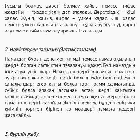
Ғұсылы болмау, дәреті болмау, хайыз немесе нифас
жағдайы – «хадас халі» деп аталады. Дәретсіздік – кіші
хадас. Жүніп, хайыз, нифас – үлкен хадас. Кіші хадас
немесе үлкен хадастан тазалану – ғұсы алу (жуыну), дәрет
алу немесе тәйәммүм алу арқылы іске асады.
2. Нәжістерден тазалану (Заттық тазалық)
Намаздан бұрын дене мен киімді немесе намаз оқылатын
жерде болған ластықтың тазалануы қажет. Бұл намаздың
іске асуы үшін шарт. Намазға кедергі жасайтын нәжістер:
ауыр нәжіс және жеңіл нәжіс болып екіге бөлінеді. Ауыр
саналғандар: егер қатты болса төрт грамм салмағында,
сұйық болса алақан аясынан астам жерді қамтыған
мөлшер киімде, денеде немесе намаз оқитын жерде болса
намазға кедергі жасайды. Жеңілге келсек, бұл дененің яки
киімнің төрттен бірінен аз мөлшері намазға кедергі
жасамайды.
3. Әуретін жабу