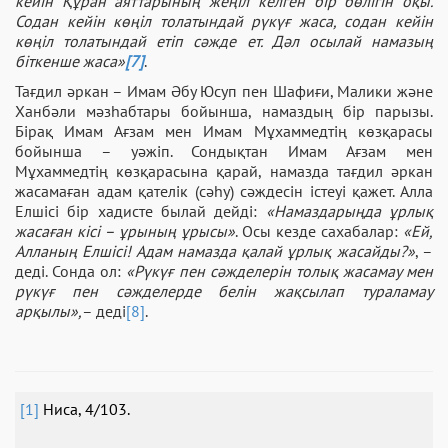
кейін Құран аяттарының жеңіл келген бір бөлігін оқы.
Содан кейін көңіл толатындай рүкүғ жаса, содан кейін
көңіл толатындай етіп сәжде ет. Дәл осылай намазың
біткенше жаса»
[7]
.
Тағдил әркан – Имам Әбу Юсуп пен Шафиғи, Малики және
Ханбәли мәзһабтары бойынша, намаздың бір парызы.
Бірақ Имам Ағзам мен Имам Мұхаммедтің көзқарасы
бойынша – уәжіп. Сондықтан Имам Ағзам мен
Мұхаммедтің көзқарасына қарай, намазда тағдил әркан
жасамаған адам қателік (сәһу) сәждесін істеуі қажет. Алла
Елшісі бір хадисте былай дейді:
«Намаздарыңда ұрлық
жасаған кісі – ұрының ұрысы»
. Осы кезде сахабалар:
«Ей,
Алланың Елшісі! Адам намазда қалай ұрлық жасайды?»
, –
деді. Сонда ол:
«Рүкүғ пен сәжделерін толық жасамау мен
рүкүғ пен сәжделерде белін жақсылап тураламау
арқылы»,
– деді
[8]
.
[1]
Ниса, 4/103.