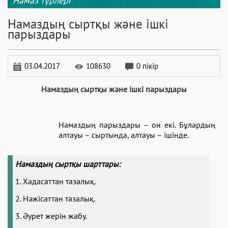
Намаз түрлері
Намаздың сыртқы және ішкі
парыздары
03.04.2017
108630
0 пікір
Намаздың сыртқы және ішкі парыздары
Намаздың парыздары – он екі. Бұлардың
алтауы – сыртында, алтауы – ішінде.
Намазды
ң
сырт
қ
ы шарттары
:
1. Хадасаттан тазалық.
2. Нәжісаттан тазалық.
3. Әурет жерін жабу.