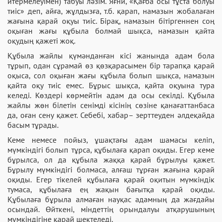
итермелеуімен) табуы ләзім. Яғни, «Қағба осы тұста болуы
тиіс» деп, айға, жұлдызға, т.б. қарап, намазын жобалаған
жағына қарай оқуы тиіс. Бірақ, намазын бітіргеннен соң
оқыған жағы құбыла болмай шықса, намазын қайта
оқудың қажеті жоқ.
Құбыла жайлы қүмәнданған кісі жанында адам бола
тұрып, одан сұрамай өз қөзқарасымен бір тарапқа қарай
оқыса, сол оқыған жағы құбыла болып шықса, намазын
қайта оқу тиіс емес. Бұрыс шықса, қайта оқуына тура
келеді. Көздері көрмейтін адам да осы секілді. Құбыла
жайлы жөн білетін сенімді кісінің сөзіне қанағаттанбаса
да, оған сену қажет. Себебі, хабар– зерттеуден әлдеқайда
басым тұрады.
Кеме немесе пойыз, ұшақтағы адам шамасы келіп,
мүмкіндігі болып тұрса, құбылаға қарап оқиды. Егер кеме
бұрылса, ол да құбыла жаққа қарай бұрылуы қажет.
Бұрылу мүмкіндігі болмаса, алғаш тұрған жағына қарай
оқиды. Егер тікелей құбылаға қарай оқитын мүмкіндік
тумаса, құбылаға ең жақын бағытқа қарай оқиды.
Құбылаға бұрыла алмаған науқас адамның да жағдайы
осындай. Өйткені, міндеттің орындалуы атқарушының
мүмкіндігіне қарай шектеледі.