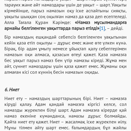
тарауих және айт намаздары үшін де уақыт – шарт. Уақыты
кірмейінше, парыз намазын оқу іске аспайтыны сияқты,
уақыты шыққан соң оқылған намаз да қаза деп есептеледі.
Алла Тағала Құран Кәрімде:
«Намаз мұсылмандарға
арнайы белгіленген уақыттарда парыз етілді»
[1]
, – дейді.
Бір намаздың ешқандай себепсіз белгіленген уақытынан
кейін қаза етіп оқылуы – дұрыс емес және өте үлкен күнә.
Бірақ, бір адам ұмыту немесе ұйықтап қалу себептерімен
намазын оқи алмаса, қазасын өтеуі қажет. Қаза намазға
бес уақыт парыз намаз бен үтір намазы кіреді. Жұма мен
айт, сүннет намаздары үшін қаза қажет емес. Жұманы оқи
алмаған кісі сол күннің бесін намазын оқиды.
6. Ниет
Ниет ету – намаздың шарттарының бірі. Ниет – намазға
кіруді қалау. Адам қандай намазға кіргісі келсе, сол
намазды жүрекпен білуі шарт. Адам намазға кірерде қай
намаз екеніне күмәнданса, намазы дұрыс болмайды.
Қайта ниет ету қажет. Ниет – жасалмақ іске жүрекпен иілу.
Мұны тілмен айту шарт емес. Ғалымдардың бұл жайлы