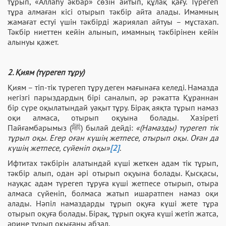
тұрып, «Аллаһу әкбар» сөзін айтып, құлақ қағу. Түрегеп
тұра алмаған кісі отырып тәкбір айта алады. Имамның
жамағат естуі үшін тәкбірді жариялап айтуы – мұстахап.
Тәкбір ниеттен кейін алынып, имамның тәкбірінен кейін
алынуы қажет.
2. Қиям (түрегеп тұру)
Қиям – тіп-тік түрегеп тұру деген мағынаға келеді. Намазда
негізгі парыздардың бірі саналып, әр рәкатта Құраннан
бір сүре оқылатындай уақыт тұру. Бірақ аяқта тұрып намаз
оқи алмаса, отырып оқуына болады. Хазіреті
Пайғамбарымыз (ﷺ) былай дейді:
«(Намазды) түрегеп тік
тұрып оқы. Егер оған күшің жетпесе, отырып оқы. Оған да
күшің жетпесе, сүйеніп оқы»
[2]
.
Ифтитах тәкбірін алатындай күші жеткен адам тік тұрып,
тәкбір алып, одан әрі отырып оқуына болады. Қысқасы,
науқас адам түрегеп тұруға күші жетпесе отырып, отыра
алмаса сүйеніп, болмаса жатып ишаратпен намаз оқи
алады. Нәпіл намаздарды тұрып оқуға күші жете тұра
отырып оқуға болады. Бірақ, тұрып оқуға күші жетіп жатса,
әрине тұрып оқығаны абзал.