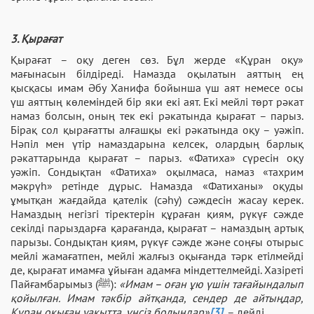
3. Қырағат
Қырағат – оқу деген сөз. Бұл жерде «Құран оқу»
мағынасын білдіреді. Намазда оқылатын аяттың ең
қысқасы имам Әбу Ханифа бойынша үш аят немесе осы
үш аяттың көлеміндей бір яки екі аят. Екі мейлі төрт рәкат
намаз болсын, оның тек екі рәкатында қырағат – парыз.
Бірақ сол қырағатты алғашқы екі рәкатында оқу – уәжіп.
Нәпіл мен үтір намаздарына келсек, олардың барлық
рәкаттарында қырағат – парыз. «Фатиха» сүресін оқу
уәжіп. Сондықтан «Фатиха» оқылмаса, намаз «тахрим
мәкрүһ» ретінде дұрыс. Намазда «Фатиханы» оқуды
ұмытқан жағдайда қателік (сәһу) сәждесін жасау керек.
Намаздың негізгі тіректерін құраған қиям, рүкүғ сәжде
секілді парыздарға қарағанда, қырағат – намаздың артық
парызы. Сондықтан қиям, рүкүғ сәжде және соңғы отырыс
мейлі жамағатпен, мейлі жалғыз оқығанда тәрк етілмейді
де, қырағат имамға ұйыған адамға міндеттелмейді. Хазіреті
Пайғамбарымыз (ﷺ):
«Имам – оған ұю үшін тағайындалып
қойылған. Имам тәкбір айтқанда, сендер де айтыңдар,
Құран оқыған уақытта, үнсіз болыңдар»
[3]
, – дейді.