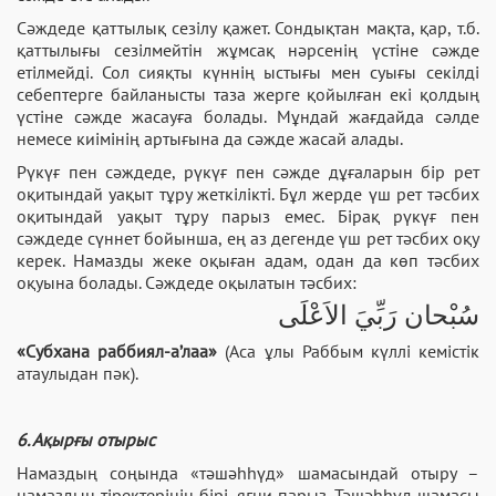
Сәждеде қаттылық сезілу қажет. Сондықтан мақта, қар, т.б.
қаттылығы сезілмейтін жұмсақ нәрсенің үстіне сәжде
етілмейді. Сол сияқты күннің ыстығы мен суығы секілді
себептерге байланысты таза жерге қойылған екі қолдың
үстіне сәжде жасауға болады. Мұндай жағдайда сәлде
немесе киімінің артығына да сәжде жасай алады.
Рүкүғ пен сәждеде, рүкүғ пен сәжде дұғаларын бір рет
оқитындай уақыт тұру жеткілікті. Бұл жерде үш рет тәсбих
оқитындай уақыт тұру парыз емес. Бірақ рүкүғ пен
сәждеде сүннет бойынша, ең аз дегенде үш рет тәсбих оқу
керек. Намазды жеке оқыған адам, одан да көп тәсбих
оқуына болады. Сәждеде оқылатын тәсбих:
سُبْحان رَبِّيَ الاَعْلَى
«Субхана раббиял-а’лаа»
(Аса ұлы Раббым күллі кемістік
атаулыдан пәк).
6. Ақырғы отырыс
Намаздың соңында «тәшәһһүд» шамасындай отыру –
намаздың тіректерінің бірі, яғни парыз. Тәшәһһүд шамасы