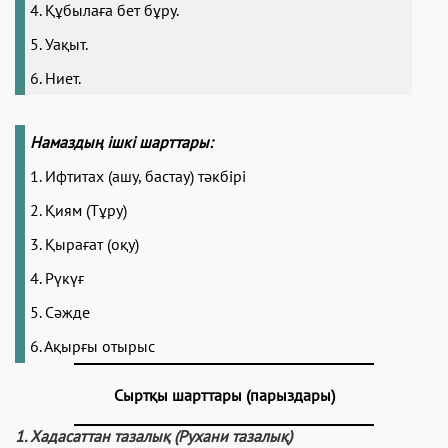
4. Құбылаға бет бұру.
5. Уақыт.
6. Ниет.
Намаздың ішкі шарттары
:
1. Ифтитах (ашу, бастау) тәкбірі
2. Қиям (Тұру)
3. Қырағат (оқу)
4. Рүкүғ
5. Сәжде
6. Ақырғы отырыс
Сыртқы
шарттары (
парыздары
)
1. Хадасаттан тазалық (Рухани тазалық)