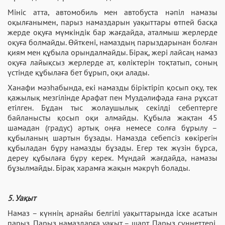
Мініс атта, автомобиль мен автобуста нәпіл намазы
оқылғанымен, парыз намаздарын уақыттары өтпей басқа
жерде оқуға мүмкіндік бар жағдайда, аталмыш жерлерде
оқуға болмайды. Өйткені, намаздың парыздарынан болған
қиям мен құбыла орындалмайды. Бірақ, жері лайсаң намаз
оқуға лайықсыз жерлерде ат, көліктерін тоқтатып, соның
үстінде құбылаға бет бұрып, оқи алады.
Ханафи мәзһабында, екі намазды біріктіріп қосып оқу, тек
қажылық мезгілінде Арафат пен Муздәлифәда ғана рұқсат
етілген. Бұдан тыс жолаушылық секілді себептерге
байланысты қосып оқи алмайды. Құбыла жақтан 45
шамадан (градус) артық оңға немесе солға бұрылу –
құбыланың шартын бұзады. Намазда себепсіз көкірегін
құбыладан бұру намазды бұзады. Егер тек жүзін бұрса,
дереу құбылаға бұру керек. Мұндай жағдайда, намазы
бұзылмайды. Бірақ харамға жақын мәкрүһ болады.
5. Уақыт
Намаз – күннің арнайы белгілі уақыттарында іске асатын
парыз. Парыз намаздарға уақыт – шарт. Парыз сүннеттері,