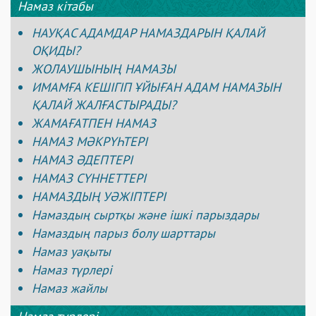
Намаз кітабы
НАУҚАС АДАМДАР НАМАЗДАРЫН ҚАЛАЙ
ОҚИДЫ?
ЖОЛАУШЫНЫҢ НАМАЗЫ
ИМАМҒА КЕШІГІП ҰЙЫҒАН АДАМ НАМАЗЫН
ҚАЛАЙ ЖАЛҒАСТЫРАДЫ?
ЖАМАҒАТПЕН НАМАЗ
НАМАЗ МӘКРҮҺТЕРІ
НАМАЗ ӘДЕПТЕРІ
НАМАЗ СҮННЕТТЕРІ
НАМАЗДЫҢ УӘЖІПТЕРІ
Намаздың сыртқы және ішкі парыздары
Намаздың парыз болу шарттары
Намаз уақыты
Намаз түрлері
Намаз жайлы