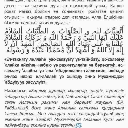
деген – «әт-тахият» дұғасын оқитындай уақыт. Қанша
рәкат намаз болсын ең соңындағы рәкаттан кейінгі
отырыс – ақырғы отырыс деп аталады. Алла Елшісінен
бізге жеткен «әт-тахият» дұғасы:
أَتَّحِيَّاتُ لله و الصَّلَوَاتُ و الطَّيِّبَاتُ ألسَّلاَمُ
عَلَيْكَ أَيُّهَا النَّبِيُّ وَ رَحْمَةُ اللهِ وَ بَرَكَاتُهُ ألسَّلاَمُ
عَلَيْنا وَ عَلَى عِبَادِ اللهِ الصَالِحِينَ أشْهَدُ اَنْ لاَ
إِلَهَ إِلاَّ اللهُ وَ أَشْهَدُ أَنَّ مُحَمَّدًا عَبْدُهُ وَ رَسُولُهُ
«Әт-тахияту лиллаһи уас-салауату уа-таййбату, әс-сәләәму
‘аләйка әйюһән-нәбию уә рахмәтуллаһи уә бәрәкатуһ, әс-
сәләәму ‘аләйна уә ‘ала ‘ибәдиллаһис-саалихиин, әшһаду
әл-ләә иләһә ил-лАллаһ уә әшһәду әннә Мухаммәдән
‘абдуһу уә расуулуһ».
Мағынасы:
«Барлық дұғалар, мадақтар, тәндік, дүниелік
ғибадаттар Аллаға лайық. Ей, Пайғамбар! Саған сәлем. Әрі
саған Алланың рақымы мен берекеті жаусын! (Ей,
Раббымыз!) бізге және Алланың салихалы құлдарына
Сәлем болсын. Мен Алладан өзге ешқандай құдай жоқ
екеніне және Хазіреті Мұхаммедтің Алланың құлы мен
пайғамбары екеніне куәлік етемін»
[5]
.