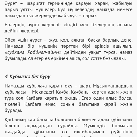
Әурет – шариғат терминінде қарауы харам, жабылуы
парыз ұятты мүшелер. Бұл мүшелердің намазда немесе
намаздан тыс жерлерде жабылуы – парыз.
Ерлердің әурет жерлері: кіндігі мен тізелерінің астына
дейінгі жерлері.
Әйел үшін әурет – жүз, қол, аяқтан басқа барлық дене.
Намазда бір мүшенің төрттен бірі еріксіз ашылып,
«субхана Роббиәл-а'зим»
дейтіндей уақыт тұрса, намаз
бұзылады. Ал егер өз еркімен ашса, сол сәтте бұзылады.
4. Құбылаға бет бұру
Намазды құбылаға қарап оқу – шарт. Мұсылмандардың
құбыласы – Меккедегі Қағба. Қағбаны көрген адам жүзін
тура сол Қағбаға қаратып оқиды. Егер одан алыс болса,
тікелей Қағбаға емес, соның бағытына қарай жүзін
бұрады.
Қағбаның қай бағытта болғанын білмеген адам құбыланы
білетін адамдардан сұрайды. Мүмкіндік болмаған
жағдайда, құбыланы өз ижтиһадымен (түйсігінің