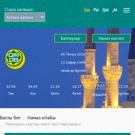
Сіздің қалаңыз:
Қаз
Рус
Qaz
قاز
Баптаулар
Намаз кестесі
06 Тамыз 2026
22 Сафар 1448
часов до
Құптан
19:55
02:06
04:45
12:20
16:27
22:19
Таң
Күн
Бесін
Екінті
Құптан
Ақшам
Басты бет
Намаз кітабы
Намаздың сыртқы және ішкі парыздары