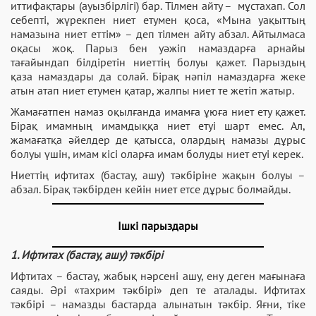
иттифақтары (ауызбірлігі) бар. Тілмен айту – мұстахап. Сол
себепті, жүрекпен ниет етумен қоса, «Мына уақыттың
намазына ниет еттім» – деп тілмен айту абзал. Айтылмаса
оқасы жоқ. Парыз бен уәжіп намаздарға арнайы
тағайындап білдіретін ниеттің болуы қажет. Парыздың
қаза намаздары да солай. Бірақ нәпіл намаздарға жеке
атын атап ниет етумен қатар, жалпы ниет те жетіп жатыр.
Жамағатпен намаз оқылғанда имамға ұюға ниет ету қажет.
Бірақ имамның имамдыққа ниет етуі шарт емес. Ал,
жамағатқа әйелдер де қатысса, олардың намазы дұрыс
болуы үшін, имам кісі оларға имам болуды ниет етуі керек.
Ниеттің ифтитах (бастау, ашу) тәкбіріне жақын болуы –
абзал. Бірақ тәкбірден кейін ниет етсе дұрыс болмайды.
Ішкі парыздары
1. Ифтитах (бастау, ашу) тәкбірі
Ифтитах – бастау, жабық нәрсені ашу, ену деген мағынаға
саяды. Әрі «тахрим тәкбірі» деп те аталады. Ифтитах
тәкбірі – намазды бастарда алынатын тәкбір. Яғни, тіке