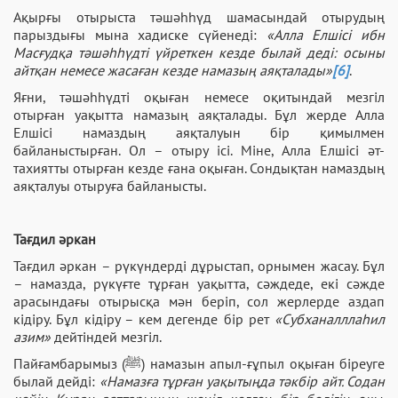
Ақырғы отырыста тәшәһһүд шамасындай отырудың
парыздығы мына хадиске сүйенеді:
«Алла Елшісі ибн
Масғудқа тәшәһһүдті үйреткен кезде былай деді: осыны
айтқан немесе жасаған кезде намазың аяқталады»
[6]
.
Яғни, тәшәһһүдті оқыған немесе оқитындай мезгіл
отырған уақытта намазың аяқталады. Бұл жерде Алла
Елшісі намаздың аяқталуын бір қимылмен
байланыстырған. Ол – отыру ісі. Міне, Алла Елшісі әт-
тахиятты отырған кезде ғана оқыған. Сондықтан намаздың
аяқталуы отыруға байланысты.
Тағдил әркан
Тағдил әркан – рүкүндерді дұрыстап, орнымен жасау. Бұл
– намазда, рүкүғте тұрған уақытта, сәждеде, екі сәжде
арасындағы отырысқа мән беріп, сол жерлерде аздап
кідіру. Бұл кідіру – кем дегенде бір рет
«Субханалллаһил
азим»
дейтіндей мезгіл.
Пайғамбарымыз (ﷺ) намазын апыл-ғұпыл оқыған біреуге
былай дейді:
«Намазға тұрған уақытыңда тәкбір айт. Содан