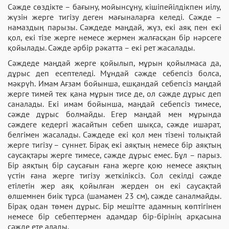
Сәжде сөздікте – бағыну, мойынсұну, кішіпейілдікпен иілу,
жүзін жерге тигізу деген мағыналарға келеді. Сәжде –
намаздың парызы. Сәждеде маңдай, жүз, екі аяқ пен екі
қол, екі тізе жерге немесе жермен жалғасқан бір нәрсеге
қойылады. Сәжде әрбір рәкатта – екі рет жасалады.
Сәждеде маңдай жерге қойылып, мұрын қойылмаса да,
дұрыс деп есептеледі. Мұндай сәжде себепсіз болса,
мәкрүһ. Имам Ағзам бойынша, ешқандай себепсіз маңдай
жерге тимей тек қана мұрын тисе де, ол сәжде дұрыс деп
саналады. Екі имам бойынша, маңдай себепсіз тимесе,
сәжде дұрыс болмайды. Егер маңдай мен мұрында
сәждеге кедергі жасайтын себеп шықса, сәжде ишарат,
белгімен жасалады. Сәждеде екі қол мен тізені толықтай
жерге тигізу – сүннет. Бірақ екі аяқтың немесе бір аяқтың
саусақтары жерге тимесе, сәжде дұрыс емес. Бұл – парыз.
Бір аяқтың бір саусағын ғана жерге қою немесе аяқтың
үстін ғана жерге тигізу жеткіліксіз. Сол секілді сәжде
етілетін жер аяқ қойылған жерден он екі саусақтай
өлшемнен биік тұрса (шамамен 23 см), сәжде саналмайды.
Бірақ одан төмен дұрыс. Бір мешітте адамның көптігінен
немесе бір себептермен адамдар бір-бірінің арқасына
сәжде ете алады.