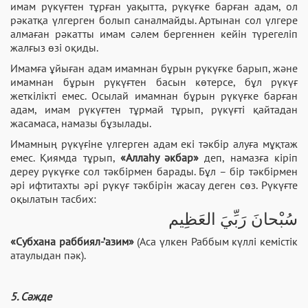
имам рүкүғтен тұрған уақытта, рүкүғке барған адам, ол
рәкатқа үлгерген болып саналмайды. Артынан сол үлгере
алмаған рәкатты имам сәлем бергеннен кейін түрегеліп
жалғыз өзі оқиды.
Имамға ұйыған адам имамнан бұрын рүкүғке барып, және
имамнан бұрын рүкүғтен басын көтерсе, бұл рүкүғ
жеткілікті емес. Осылай имамнан бұрын рүкүғке барған
адам, имам рүкүғтен тұрмай тұрып, рүкүғті қайтадан
жасамаса, намазы бұзылады.
Имамның рүкүғіне үлгерген адам екі тәкбір алуға мұқтаж
емес. Қиямда тұрып,
«Аллаһу әкбар»
деп, намазға кіріп
дереу рүкүғке сол тәкбірмен барады. Бұл – бір тәкбірмен
әрі ифтитахты әрі рүкүғ тәкбірін жасау деген сөз. Рүкүғте
оқылатын тасбих:
سُبْحانَ رَبِّيَ العَظِيم
«Субхана раббиял-’азим»
(Аса үлкен Раббым күллі кемістік
атаулыдан пәк).
5. Сәжде