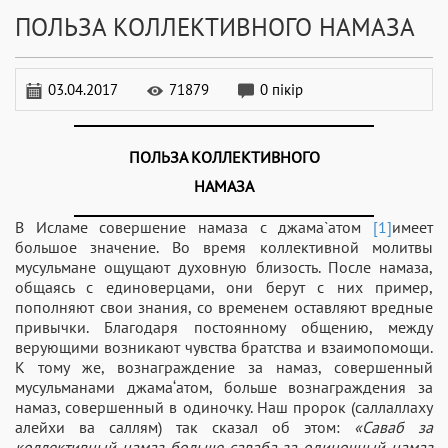
ПОЛЬЗА КОЛЛЕКТИВНОГО НАМАЗА
03.04.2017
71879
0 пікір
ПОЛЬЗА КОЛЛЕКТИВНОГО
НАМАЗА
В Исламе совершение намаза с джама`атом
[1]
имеет
большое значение. Во время коллективной молитвы
мусульмане ощущают духовную близость. После намаза,
общаясь с единоверцами, они берут с них пример,
пополняют свои знания, со временем оставляют вредные
привычки. Благодаря постоянному общению, между
верующими возникают чувства братства и взаимопомощи.
К тому же, вознаграждение за намаз, совершенный
мусульманами джама‘атом, больше вознаграждения за
намаз, совершенный в одиночку. Наш пророк (саллаллаху
алейхи ва саллям) так сказал об этом:
«Саваб за
коллективный намаз больше саваба за одиночный намаз