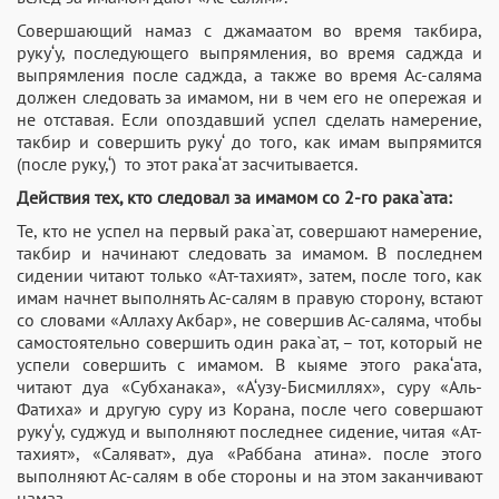
Совершающий намаз с джамаатом во время такбира,
руку‘у, последующего выпрямления, во время саджда и
выпрямления после саджда, а также во время Ас-саляма
должен следовать за имамом, ни в чем его не опережая и
не отставая. Если опоздавший успел сделать намерение,
такбир и совершить руку‘ до того, как имам выпрямится
(после руку,‘) то этот рака‘ат засчитывается.
Действия тех, кто следовал за имамом со 2-го рака`ата:
Те, кто не успел на первый рака`ат, совершают намерение,
такбир и начинают следовать за имамом. В последнем
сидении читают только «Ат-тахият», затем, после того, как
имам начнет выполнять Ас-салям в правую сторону, встают
со словами «Аллаху Акбар», не совершив Ас-саляма, чтобы
самостоятельно совершить один рака`ат, – тот, который не
успели совершить с имамом. В кыяме этого рака‘ата,
читают дуа «Субханака», «А‘узу-Бисмиллях», суру «Аль-
Фатиха» и другую суру из Корана, после чего совершают
руку‘у, суджуд и выполняют последнее сидение, читая «Ат-
тахият», «Саляват», дуа «Раббана атина». после этого
выполняют Ас-салям в обе стороны и на этом заканчивают
намаз.