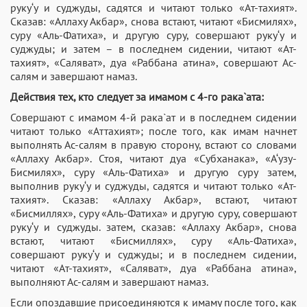
руку‘у и суджуды, садятся и читают только «Ат-тахият».
Сказав: «Аллаху Акбар», снова встают, читают «Бисмилях»,
суру «Аль-Фатиха», и другую суру, совершают руку‘у и
суджуды; и затем – в последнем сидении, читают «Ат-
тахият», «Саляват», дуа «Раббана атина», совершают Ас-
салям и завершают намаз.
Действия тех, кто следует за имамом с 4-го рака`ата:
Совершают с имамом 4-й рака`ат и в последнем сидении
читают только «Аттахият»; после того, как имам начнет
выполнять Ас-салям в правую сторону, встают со словами
«Аллаху Акбар». Стоя, читают дуа «Субханака», «А‘узу-
Бисмилях», суру «Аль-Фатиха» и другую суру затем,
выполнив руку‘у и суджуды, садятся и читают только «Ат-
тахият». Сказав: «Аллаху Акбар», встают, читают
«Бисмиллях», суру «Аль-Фатиха» и другую суру, совершают
руку‘у и суджуды. затем, сказав: «Аллаху Акбар», снова
встают, читают «Бисмиллях», суру «Аль-Фатиха»,
совершают руку‘у и суджуды; и в последнем сидении,
читают «Ат-тахият», «Саляват», дуа «Раббана атина»,
выполняют Ас-салям и завершают намаз.
Если опоздавшие присоединяются к имаму после того, как