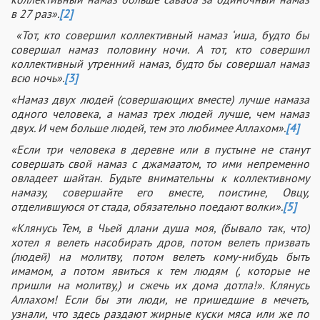
в 27 раз».
[2]
«Тот, кто совершил коллективный намаз ‘иша, будто бы
совершал намаз половину ночи. А тот, кто совершил
коллективный утренний намаз, будто бы совершал намаз
всю ночь».
[3]
«Намаз двух людей (совершающих вместе) лучше намаза
одного человека, а намаз трех людей лучше, чем намаз
двух. И чем больше людей, тем это любимее Аллахом».
[4]
«Если три человека в деревне или в пустыне не станут
совершать свой намаз с джамаатом, то ими непременно
овладеет шайтан. Будьте внимательны к коллективному
намазу, совершайте его вместе, поистине, Овцу,
отделившуюся от стада, обязательно поедают волки».
[5]
«Клянусь Тем, в Чьей длани душа моя, (бывало так, что)
хотел я велеть насобирать дров, потом велеть призвать
(людей) на молитву, потом велеть кому-нибудь быть
имамом, а потом явиться к тем людям (, которые не
пришли на молитву,) и сжечь их дома дотла!». Клянусь
Аллахом! Если бы эти люди, не пришедшие в мечеть,
узнали, что здесь раздают жирные куски мяса или же по