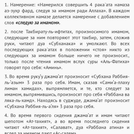
1. Намерение: «Намерился совершить 4 рака`ата намаза
аз-зухр фард, следуя за имамом ради Аллаха». В каждом
коллективном намазе делается намерение с добавлением
слов
«следую за имамом».
2. после Такбирату-ль-ифтитах, произносимого имамом,
следующие за ним повторяют этот такбир, затем, сложив
руки, читают дуа «Субханака» и умолкают. Во всех
последующих рака`атах в положении «стоя» никто из
следующих за имамом больше ничего не произносит.,
только после чтения имамом вслух суры «Аль-Фатиха»
говорят про себя: «Аминь».
3. Во время руку‘у джама‘ат произносит «Субхана Раббия-
ль-‘азым» 3 раза про себя. Имам, сказав «Сами‘а-ллаху
лиман хамидах», выпрямляется, и те, кто следует за
имамом, выпрямившись, произносят про себя «Раббана ва
ляка-ль-хамд». Находясь в суджуде, джама‘ат произносит
«Субхана Раббия-ль-а‘ля» 3 раза про себя.
4. Во время первого сидения джама‘ат и имам читают
шепотом «Ат-тахият», а во время последнего сидения
читают «Ат-тахият», «Салават», дуа «Раббана атина» и
вслед за имамом дают «Ас-салям».