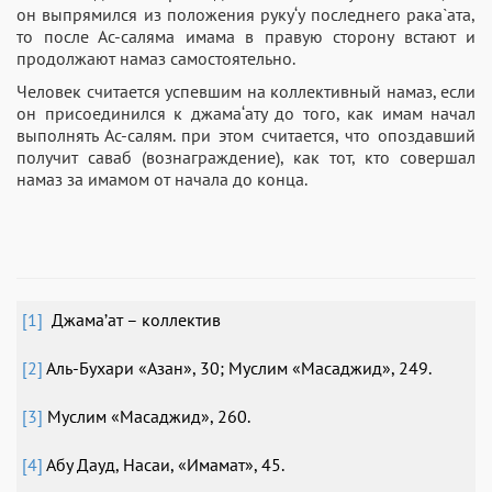
он выпрямился из положения руку‘у последнего рака`ата,
то после Ас-саляма имама в правую сторону встают и
продолжают намаз самостоятельно.
Человек считается успевшим на коллективный намаз, если
он присоединился к джама‘ату до того, как имам начал
выполнять Ас-салям. при этом считается, что опоздавший
получит саваб (вознаграждение), как тот, кто совершал
намаз за имамом от начала до конца.
[1]
Джама’ат – коллектив
[2]
Аль-Бухари «Азан», 30; Муслим «Масаджид», 249.
[3]
Муслим «Масаджид», 260.
[4]
Абу Дауд, Насаи, «Имамат», 45.