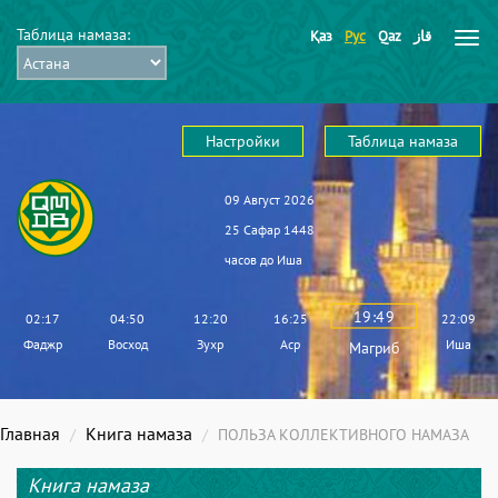
Таблица намаза:
Қаз
Рус
Qaz
قاز
Настройки
Таблица намаза
09 Август 2026
25 Сафар 1448
часов до
Иша
19:49
02:17
04:50
12:20
16:25
22:09
Фаджр
Восход
Зухр
Аср
Иша
Магриб
Главная
Книга намаза
ПОЛЬЗА КОЛЛЕКТИВНОГО НАМАЗА
Книга намаза