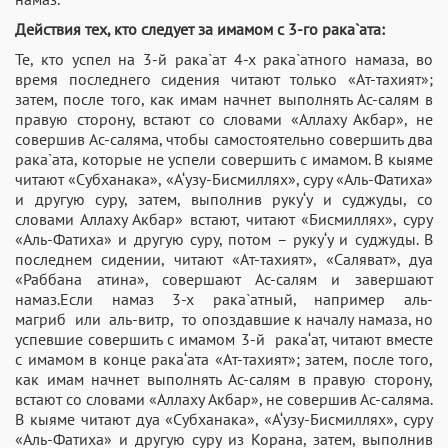
Действия тех, кто следует за имамом с 3-го рака`ата:
Те, кто успел на 3-й рака`ат 4-х рака`атного намаза, во
время последнего сидения читают только «Ат-тахият»;
затем, после того, как имам начнет выполнять Ас-салям в
правую сторону, встают со словами «Аллаху Акбар», не
совершив Ас-саляма, чтобы самостоятельно совершить два
рака`ата, которые не успели совершить с имамом. В кыяме
читают «Субханака», «А‘узу-Бисмиллях», суру «Аль-Фатиха»
и другую суру, затем, выполнив руку‘у и суджуды, со
словами Аллаху Акбар» встают, читают «Бисмиллях», суру
«Аль-Фатиха» и другую суру, потом – руку‘у и суджуды. В
последнем сидении, читают «Ат-тахият», «Саляват», дуа
«Раббана атина», совершают Ас-салям и завершают
намаз.Если намаз 3-х рака`атный, например аль-
магриб или аль-витр, то опоздавшие к началу намаза, но
успевшие совершить с имамом 3-й рака‘ат, читают вместе
с имамом в конце рака‘ата «Ат-тахият»; затем, после того,
как имам начнет выполнять Ас-салям в правую сторону,
встают со словами «Аллаху Акбар», не совершив Ас-саляма.
В кыяме читают дуа «Субханака», «А‘узу-Бисмиллях», суру
«Аль-Фатиха» и другую суру из Корана, затем, выполнив