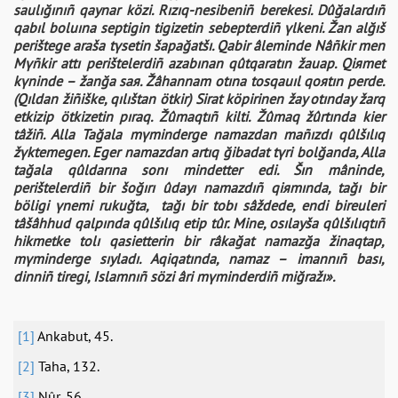
saulığınıñ qaynar közі. Rızıq-nesіbenіñ berekesі. Dûğalardıñ
qabıl boluına septіgіn tigіzetіn sebepterdіñ үlkenі. Žan alğıš
perіštege araša tүsetіn šapağatšı. Qabіr âlemіnde Nâñkіr men
Mүñkіr attı perіštelerdіñ azabınan qûtqaratın žauap. Qiяmet
kүnіnde – žanğa saя. Žâһannam otına tosqauıl qoяtın perde.
(Qıldan žіñіške, qılıštan ötkіr) Sirat köpіrіnen žay otınday žarq
etkіzіp ötkіzetіn pıraq. Žûmaqtıñ kіltі. Žûmaq žûrtında kier
tâžіñ. Alla Tağala mүmіnderge namazdan mañızdı qûlšılıq
žүktemegen. Eger namazdan artıq ğibadat tүrі bolğanda, Alla
tağala qûldarına sonı mіndetter edі. Šın mânіnde,
perіštelerdіñ bіr šoğırı ûdayı namazdıñ qiяmında, tağı bіr
bölіgі үnemі rukuğta, tağı bіr tobı sâždede, endі bіreulerі
tâšâһһud qalpında qûlšılıq etіp tûr. Mіne, osılayša qûlšılıqtıñ
hikmetke tolı qasietterіn bіr râkağat namazğa žinaqtap,
mүminderge sıyladı. Aqiqatında, namaz – imannıñ bası,
dіnnіñ tіregі, Islamnıñ sözі ârі mүmіnderdіñ miğražı».
[1]
Ankabut, 45.
[2]
Taha, 132.
[3]
Nûr, 56.