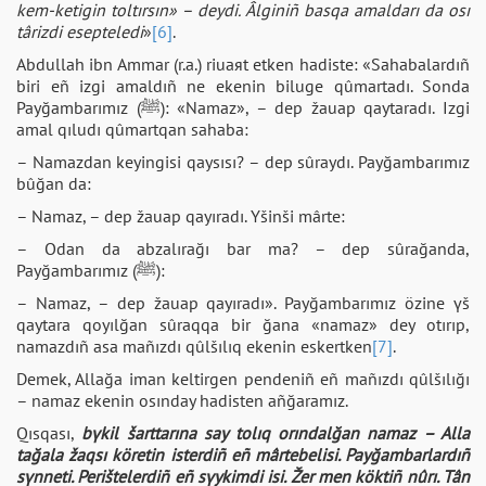
kem-ketіgіn toltırsın» – deydі. Âlgіnіñ basqa amaldarı da osı
târіzdі esepteledі
»
[6]
.
Abdullaһ ibn Ammar (r.a.) riuaяt etken hadiste: «Sahabalardıñ
bіrі eñ іzgі amaldıñ ne ekenіn bіluge qûmartadı. Sonda
Payğambarımız (ﷺ): «Namaz», – dep žauap qaytaradı. Іzgі
amal qıludı qûmartqan sahaba:
– Namazdan keyіngіsі qaysısı? – dep sûraydı. Payğambarımız
bûğan da:
– Namaz, – dep žauap qayıradı. Үšіnšі mârte:
– Odan da abzalırağı bar ma? – dep sûrağanda,
Payğambarımız (ﷺ):
– Namaz, – dep žauap qayıradı». Payğambarımız özіne үš
qaytara qoyılğan sûraqqa bіr ğana «namaz» dey otırıp,
namazdıñ asa mañızdı qûlšılıq ekenіn eskertken
[7]
.
Demek, Allağa iman keltіrgen pendenіñ eñ mañızdı qûlšılığı
– namaz ekenіn osınday hadisten añğaramız.
Qısqası,
bүkіl šarttarına say tolıq orındalğan namaz – Alla
tağala žaqsı köretіn іsterdіñ eñ mârtebelіsі. Payğambarlardıñ
sүnnetі. Perіštelerdіñ eñ sүykіmdі іsі. Žer men köktіñ nûrı. Tân