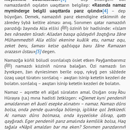
namazdardıñ oqılatın uaqıttarın belgіlep:
«Rasında namaz
mүminderge belgilі uaqıttarda parız qılındı»
[4]
– dep
bûyırğan. Demek, namazdıñ parız ekendіgіne eškіmnіñ de
zâredey šүbâ keltіre alması anıq. Sonımen qatar namazdıñ
parızdığı žayında Alla elšіsі (ﷺ) özіnіñ bіr hadisіnde:
«Islam
bes nârseden tûradı: Alladan basqa qûdaydıñ žoqtığına žâne
Mûhammedtіñ Alla elšіsі ekenіne kuâlіk etu, namaz oqu,
zeket beru, šaması kelse qažılıqqa baru žâne Ramazan
orazasın ûstau»
[5]
degen.
Namazğa köñіl böludі osınšalıqtı ösiet etken Payğambarımız
(ﷺ) namazdı közіnіñ nûrına balağan. Özі namazdı šın
žүrekpen, žan dүniesіmen berіle oqıp, rүkүğ pen sâždede
ûzaq uaqıt tûratını sonšalıq – aяqtarı іsіnіp ketetіn kezderі de
bolatın. sonšalıq – aяqtarı іsіnіp ketetіn kezderі de bolatın.
Namaz – aqırette eñ alğaš sûralatın amal. Osığan oray Âbu
Hûrayra (r.a.) mına hadistі žetkіzgen: «
Qiяmet kүnі pendenіñ
amaldarınan eñ âuelі esepke alınatını – namaz. Namazı dûrıs
bolsa, onda pende quanıšqa bölenіp, igіlіkke qol žetkіzedі.
Al namazı dûrıs bolmasa, onda kүyzelіske ûšırap, qattı
qayğıradı. Eger pendenіñ parız amalında kemšіlіk bolsa, Haq
tağala «Nâpіl amaldarı bar ma eken? Sonımen parızdarınıñ