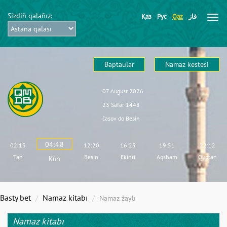
Sіzdіñ qalañız:
Қаз
Рус
Qaz
قاز
Baptaular
Namaz kestesі
07 August 2026
23 Safar 1448
časov do
Besіn
04:48
02:13
12:20
16:25
19:51
22:12
Tań
Besіn
Ekіntі
Aqsham
Quptan
Kún
Basty bet
Namaz kіtabı
Namaz žaylı
Namaz kіtabı