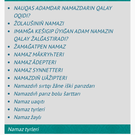
NAUQAS ADAMDAR NAMAZDARIN QALAY
OQIDI?
ŽOLAUŠINIÑ NAMAZI
IMAMĞA KEŠІGІP ÛYIĞAN ADAM NAMAZIN
QALAY ŽALĞASTIRADI?
ŽAMAĞATPEN NAMAZ
NAMAZ MÂKRҮҺTERІ
NAMAZ ÂDEPTERІ
NAMAZ SҮNNETTERІ
NAMAZDIÑ UÂŽІPTERІ
Namazdıñ sırtqı žâne іškі parızdarı
Namazdıñ parız bolu šarttarı
Namaz uaqıtı
Namaz tүrlerі
Namaz žaylı
Namaz tүrlerі